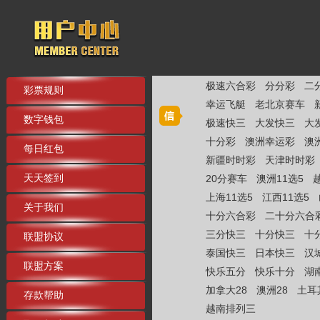
极速六合彩
分分彩
二
彩票规则
幸运飞艇
老北京赛车
数字钱包
极速快三
大发快三
大
十分彩
澳洲幸运彩
澳
每日红包
新疆时时彩
天津时时彩
天天签到
20分赛车
澳洲11选5
上海11选5
江西11选5
关于我们
十分六合彩
二十分六合
三分快三
十分快三
十
联盟协议
泰国快三
日本快三
汉
联盟方案
快乐五分
快乐十分
湖
加拿大28
澳洲28
土耳
存款帮助
越南排列三