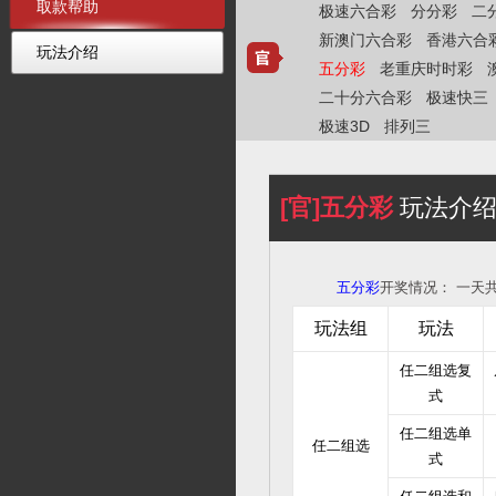
取款帮助
极速六合彩
分分彩
二
新澳门六合彩
香港六合
玩法介绍
五分彩
老重庆时时彩
二十分六合彩
极速快三
极速3D
排列三
[官]五分彩
玩法介
五分彩
开奖情况：
一天共
玩法组
玩法
任二组选复
式
任二组选单
任二组选
式