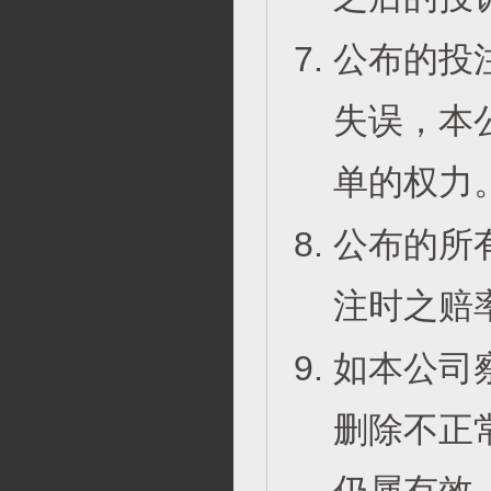
公布的投
失误，本
单的权力
公布的所
注时之赔
如本公司
删除不正