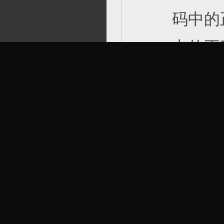
码中的
中的正
06、
08，
08三
或没有
三全中
奖号码