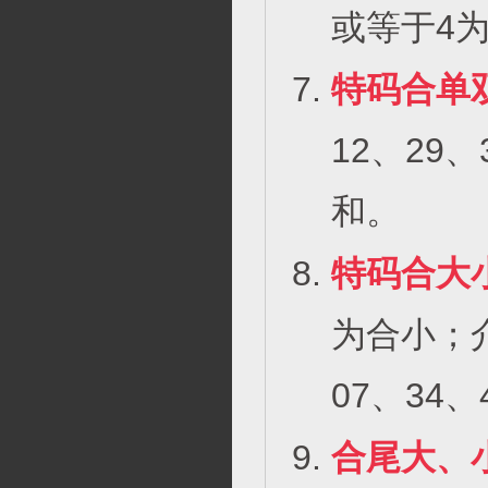
或等于4
特码合单
12、29
和。
特码合大
为合小；介
07、34
合尾大、