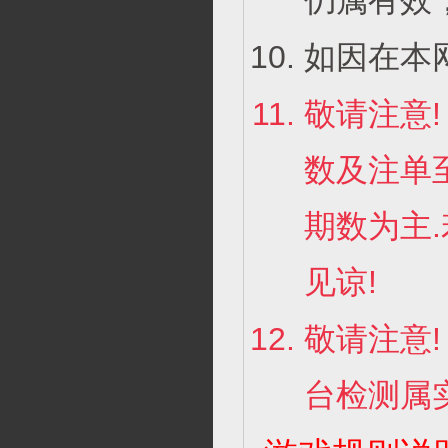
仍属有效
如因在本
敬请注意
数及注单
期数为主
见谅!
敬请注意
台检测属