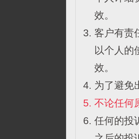
效。
客户有责
以个人的
效。
为了避免
不论任何
任何的投
之后的投