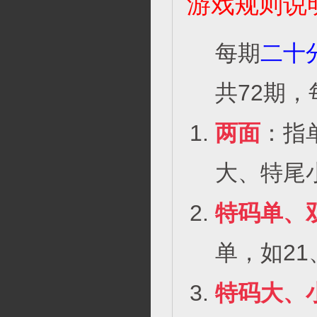
游戏规则说
每期
二十
共72期
两面
：指
大、特尾
特码单、
单，如21
特码大、