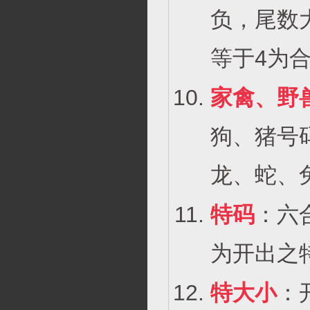
负，尾数大
等于4为合
家禽、野
狗、猪号
龙、蛇、
特码
：六
为开出之
特大小
：