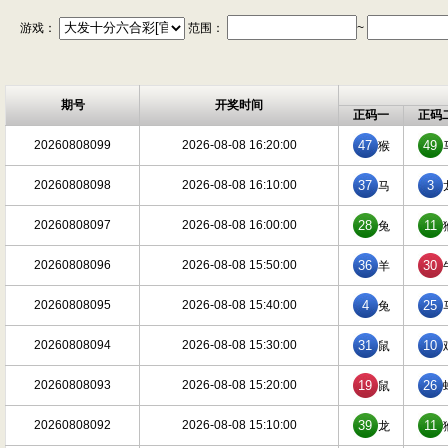
游戏：
范围：
~
期号
开奖时间
正码一
正码
20260808099
2026-08-08 16:20:00
47
49
猴
20260808098
2026-08-08 16:10:00
37
3
马
20260808097
2026-08-08 16:00:00
28
11
兔
20260808096
2026-08-08 15:50:00
36
30
羊
20260808095
2026-08-08 15:40:00
4
25
兔
20260808094
2026-08-08 15:30:00
31
10
鼠
20260808093
2026-08-08 15:20:00
19
26
鼠
20260808092
2026-08-08 15:10:00
39
11
龙