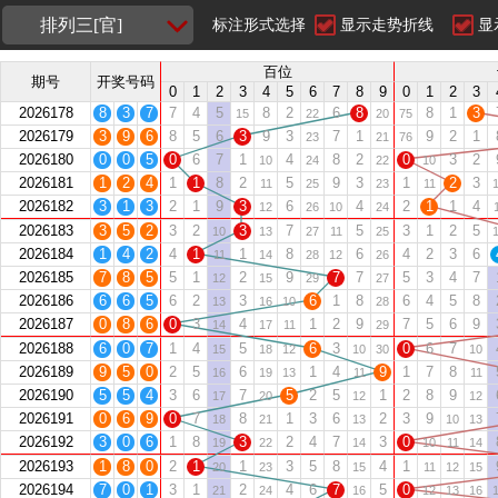
排列三[官]
标注形式选择
显示走势折线
显
百位
期号
开奖号码
0
1
2
3
4
5
6
7
8
9
0
1
2
3
2026178
8
3
7
7
4
5
8
2
6
8
8
1
3
15
22
20
75
2026179
3
9
6
8
5
6
3
9
3
7
1
9
2
1
23
21
76
2026180
0
0
5
0
6
7
1
4
8
2
0
3
2
10
24
22
10
2026181
1
2
4
1
1
8
2
5
9
3
1
2
3
11
25
23
11
2026182
3
1
3
2
1
9
3
6
4
2
1
1
4
12
26
10
24
2026183
3
5
2
3
2
3
7
5
3
1
2
5
10
13
27
11
25
2026184
1
4
2
4
1
1
8
6
4
2
3
6
11
14
28
12
26
2026185
7
8
5
5
1
2
9
7
7
5
3
4
7
12
15
29
27
2026186
6
6
5
6
2
3
6
1
8
6
4
5
8
13
16
10
28
2026187
0
8
6
0
3
4
1
2
9
7
5
6
9
14
17
11
29
2026188
6
0
7
1
4
5
6
3
0
6
7
15
18
12
10
30
10
2026189
9
5
0
2
5
6
1
4
9
1
7
8
16
19
13
11
11
2026190
5
5
4
3
6
7
5
2
5
1
2
8
9
17
20
12
12
2026191
0
6
9
0
7
8
1
3
6
2
3
9
18
21
13
10
13
2026192
3
0
6
1
8
3
2
4
7
3
0
19
22
14
10
11
14
2026193
1
8
0
2
1
1
3
5
8
4
1
20
23
15
11
12
15
2026194
7
0
1
3
1
2
4
6
7
5
0
21
24
16
12
13
16